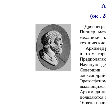
А
(
ок . 2
Древнегр
Пионер мат
механики к
технические
Архимед р
в этом гор
Предполага
Научную де
Совершив
александри
Эратосфено
выдающихс
Архимеда пе
появляются 
16 века нач