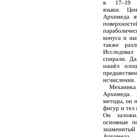
в 17–19 
языки. Цен
Архимеда я
поверхносте
параболичес
конуса и ша
также раз
Исследовал
спирали. Да
нашёл площ
предшест
исчисления.
Механика
Архимеда. 
методы, он 
фигур и тел 
Он заложил
основные п
знамениты
Архимеда 