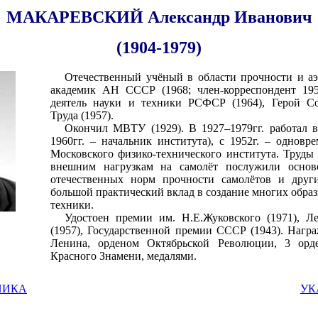
МАКАРЕВСКИЙ Александр Иванович
(1904-1979)
Отечественный учёный в области проч­ности и а
академик АН СССР (1968; член-корреспондент 195
деятель нау­ки и техники РСФСР (1964), Герой Со
Труда (1957).
Окончил МВТУ (1929). В 1927–1979гг. работал 
1960гг. – начальник института), с 1952г. – одновр
Московского физико-технического института. Труды
внешним нагрузкам на самолёт послужили основ
отечественных норм прочности самолётов и дру
большой практический вклад в создание многих обра
техники.
Удостоен премии им. Н.Е.Жуковского (1971), Л
(1957), Государственной премии СССР (1943). Нагр
Ленина, орденом Октябрьской Революции, 3 орд
Красного Знамени, медалями.
НИКА
УК