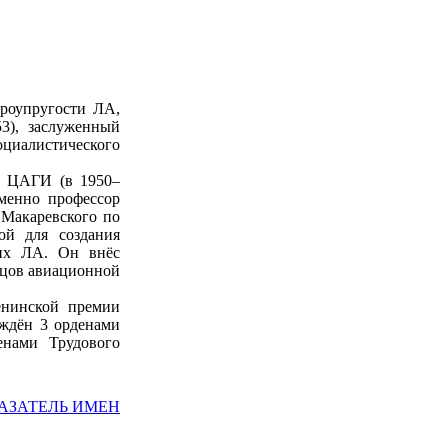
эроупругости ЛА,
3), заслуженный
циалистического
в ЦАГИ (в 1950–
еменно профессор
 Макаревского по
ой для создания
гих ЛА. Он внёс
зцов авиационной
енинской премии
аждён 3 орденами
енами Трудового
АЗАТЕЛЬ ИМЕН