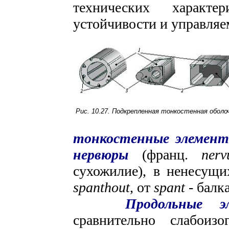
технических характе
устойчивости и управляе
Рис. 10.27. Подкрепленная тонкостенная оболо
тонкостенные элемен
нервюры
(франц.
nerv
сухожилие), в ненесущи
spanthout
, от
spant
- балк
Продольные э
сравнительно слабои