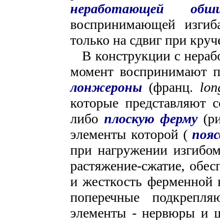
неработающей обши
воспринимающей изгиб
только на сдвиг при круч
В конструкции с нера
момент воспринимают п
лонжероны
(франц.
lon
которые представляют 
либо
плоскую ферму
(р
элементы которой (
пояс
при нагружении изгибом
растяжение-сжатие, обе
и жесткость ферменной 
поперечные подкрепля
элементы - нервюры и ш