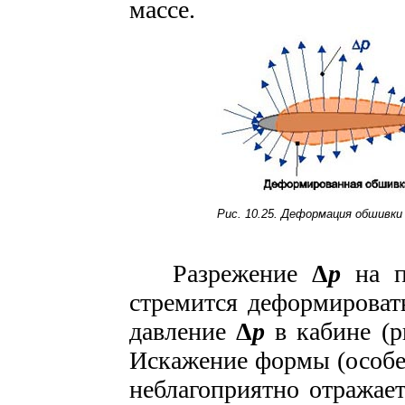
массе.
Рис. 10.25. Деформация обшивки
Разрежение
Δ
p
на по
стремится деформироват
давление
Δ
p
в кабине (р
Искажение формы (особе
неблагоприятно отражает