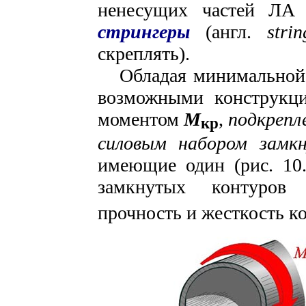
ненесущих частей ЛА (
стрингеры
(англ.
strin
скреплять).
Обладая минимальной м
возможными конструкц
моментом
М
,
подкрепл
кр
силовым набором замк
имеющие один (рис. 10.
замкнутых контуро
прочность и жесткость к